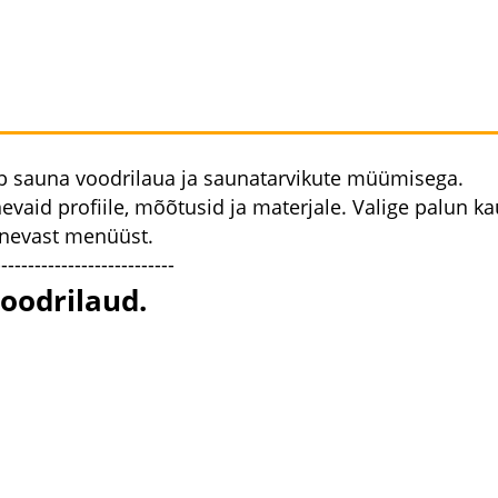
 sauna voodrilaua ja saunatarvikute müümisega.
evaid profiile, mõõtusid ja materjale. Valige palun k
knevast menüüst.
---------------------------
oodrilaud.