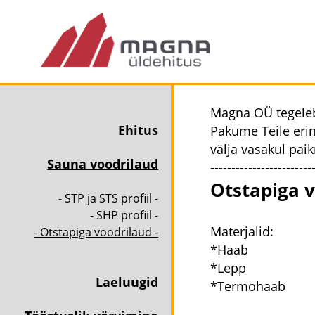
Magna OÜ tegeleb
Ehitus
Pakume Teile erin
välja vasakul pai
Sauna voodrilaud
------------------------
Otstapiga v
- STP ja STS profiil -
- SHP profiil -
Materjalid:
- Otstapiga voodrilaud -
*Haab
*Lepp
Laeluugid
*Termohaab