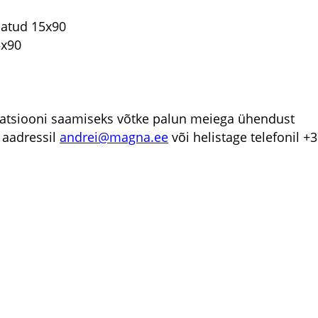
jatud 15x90
5x90
atsiooni saamiseks võtke palun meiega ühendust
l aadressil
andrei@magna.ee
või helistage telefonil +