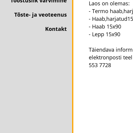
Tööstuslik värvimine
Laos on olemas:
- Termo haab,har
Tõste- ja veoteenus
- Haab,harjatud1
- Haab 15x90
Kontakt
- Lepp 15x90
Täiendava inform
elektronposti tee
553 7728